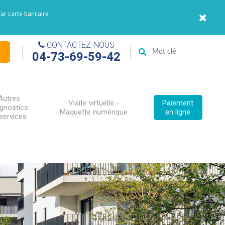
par carte bancaire
CONTACTEZ-NOUS
04-73-69-59-42
Autres
Visite virtuelle -
Paiement
agnostics
Maquette numérique
en ligne
services