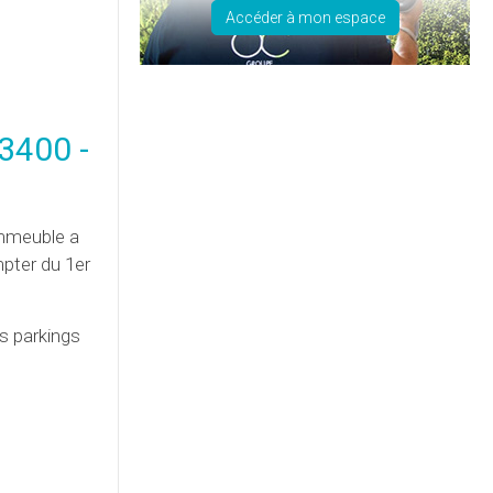
Accéder à mon espace
63400 -
’immeuble a
mpter du 1er
es parkings