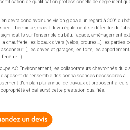
ertification de qualification professionnelle de degré identiqu
ien devra donc avoir une vision globale un regard à 360° du bât
’aspect thermique, mais il devra également se défendre de l’a
significatifs sur l’ensemble du bâti: façade, aménagement extér
..), la chaufferie, les locaux divers (vélos, ordures...), les part
e, ascenseur…), les caves et garages, les toits, les appartement
, fenêtre...).
roupe AC Environnement, les collaborateurs chevronnés du di
r disposent de l’ensemble des connaissances nécessaires à
ssement d’un plan pluriannuel de travaux et proposent à leurs 
 copropriété et bailleurs) cette prestation qualifiée.