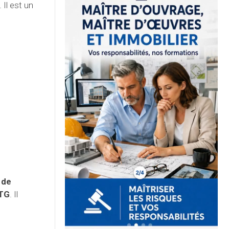
 Il est un
 de
TG
. Il