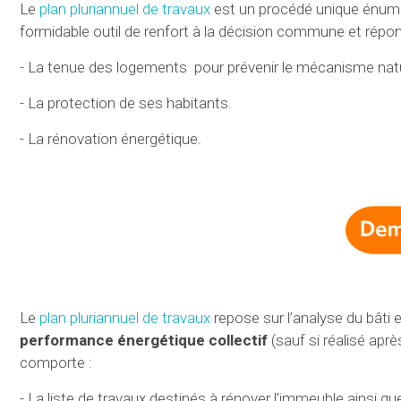
Le
plan pluriannuel de travaux
est un procédé unique énuméra
formidable outil de renfort à la décision commune et répo
- La tenue des logements pour prévenir le mécanisme nature
- La protection de ses habitants.
- La rénovation énergétique.
Le
plan pluriannuel de travaux
repose sur l’analyse du bâti
performance énergétique collectif
(sauf si réalisé apr
comporte :
- La liste de travaux destinés à rénover l’immeuble ainsi que 