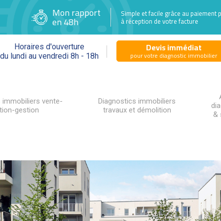
Mon rapport
Simple et facile grâce au paiement 
en 48h
à réception de votre facture
Devis immédiat
Horaires d'ouverture
pour votre diagnostic immobilier
du lundi au vendredi 8h - 18h
 immobiliers vente-
Diagnostics immobiliers
di
tion-gestion
travaux et démolition
& 