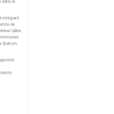
e dans le
i intégrant
bsence de
ieur (allée,
ies communes
s (balcon,
agnostic
clients