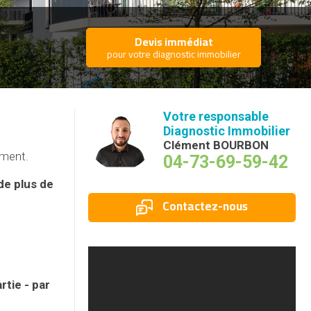
Devis immédiat
pour votre diagnostic immobilier
Votre responsable
Diagnostic Immobilier
Clément BOURBON
timent.
04-73-69-59-42
de plus de
Contactez-nous
rtie - par