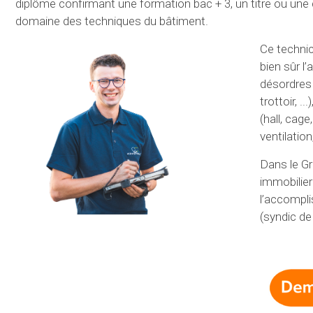
diplôme confirmant une formation bac + 3, un titre ou une c
domaine des techniques du bâtiment.
Ce technic
bien sûr l
désordres 
trottoir, .
(hall, cag
ventilation
Dans le G
immobilie
l’accompli
(syndic de