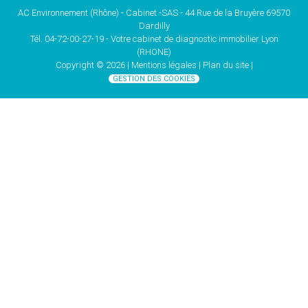
AC Environnement (Rhône) - Cabinet -SAS - 44 Rue de la Bruyère 69570
Dardilly
Tél. 04-72-00-27-19 - Votre cabinet de
diagnostic immobilier Lyon
(RHONE)
Copyright © 2026 |
Mentions légales |
Plan du site
|
GESTION DES COOKIES